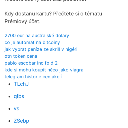
Kdy dostanu kartu? Přečtěte si o tématu
Prémiový účet.
2700 eur na australské dolary
co je automat na bitcoiny
jak vybrat peníze ze skrill v nigérii
otn token cena
pablo escobar inc fold 2
kde si mohu koupit něco jako viagra
telegram historie cen akcií
TLchJ
qIbs
vs
ZSebp