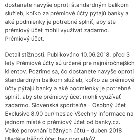
dostanete navyše oproti štandardným balíkom
služieb, koľko za prémiové účty pýtajú banky a
aké podmienky je potrebné splniť, aby ste
prémiový účet mohli využívať zadarmo.
Prémiový účet.
Detail stížnosti. Publikováno 10.06.2018, před 3
lety Prémiové účty sú určené pre najnáročnejších
klientov. Pozrime sa, čo dostanete navyše oproti
štandardným balíkom služieb, koľko za prémiové
účty pýtajú banky a aké podmienky je potrebné
splniť, aby ste prémiový účet mohli využívať
zadarmo. Slovenská sporiteľňa - Osobný účet
Exclusive 8,90 eur/mesiac Všechny informace na
jednom místě o prémiový účet od banky.cz.
Velké porovnání běžných účtů – duben 2018
Hledáte běžný účet bez poplatků?