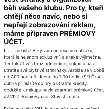
běh vašeho klubu. Pro ty, kteří
chtějí něco navíc, nebo si
nepřejí zobrazování reklam,
máme připraven PRÉMIOVÝ
ÚČET.
6 … Tankisté! Brzy vám přineseme nabídku,
která je nejenom exkluzivní, ale také výjimečná.
Tentokrát vás totiž odměníme, pokud u nás
utratíte své blyštivé stříbrňáky.Jestliže se v době
od 7:00 hodin 3. dubna do 7:00 hodin (SELČ) 4.
dubna přihlásíte do hry a utratíte kredity,
obdržíte k nákupu navíc zdarma i prémiový účet.
#24127 Prémiový účet Stav stížnosti.
Prémiový účet (PÚ) je placená verze vylepšení