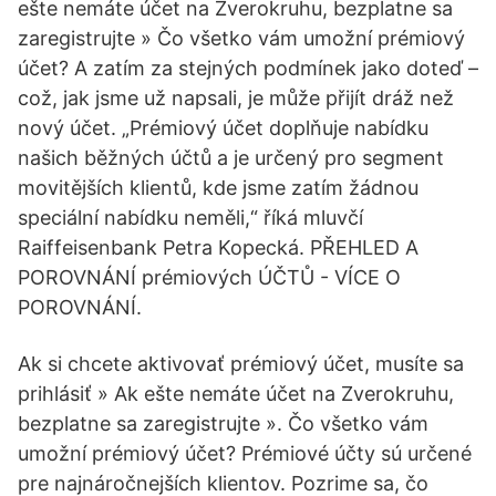
ešte nemáte účet na Zverokruhu, bezplatne sa
zaregistrujte » Čo všetko vám umožní prémiový
účet? A zatím za stejných podmínek jako doteď –
což, jak jsme už napsali, je může přijít dráž než
nový účet. „Prémiový účet doplňuje nabídku
našich běžných účtů a je určený pro segment
movitějších klientů, kde jsme zatím žádnou
speciální nabídku neměli,“ říká mluvčí
Raiffeisenbank Petra Kopecká. PŘEHLED A
POROVNÁNÍ prémiových ÚČTŮ - VÍCE O
POROVNÁNÍ.
Ak si chcete aktivovať prémiový účet, musíte sa
prihlásiť » Ak ešte nemáte účet na Zverokruhu,
bezplatne sa zaregistrujte ». Čo všetko vám
umožní prémiový účet? Prémiové účty sú určené
pre najnáročnejších klientov. Pozrime sa, čo