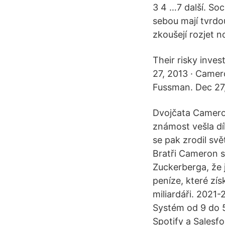
3 4 …7 další. Soc
sebou mají tvrd
zkoušejí rozjet n
Their risky inves
27, 2013 · Camer
Fussman. Dec 27,
Dvojčata Cameron 
známost vešla dí
se pak zrodil sv
Bratři Cameron s
Zuckerberga, že j
peníze, které zís
miliardáři. 2021-
Systém od 9 do 5
Spotify a Salesfo