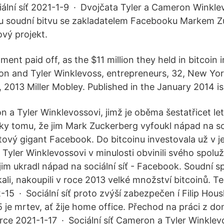
iální síť 2021-1-9 · Dvojčata Tyler a Cameron Winklev
ou soudní bitvu se zakladatelem Facebooku Markem 
ový projekt.
tment paid off, as the $11 million they held in bitcoin 
on and Tyler Winklevoss, entrepreneurs, 32, New York
 2013 Miller Mobley. Published in the January 2014 is
a Tyler Winklevossovi, jimž je oběma šestatřicet let,
ky tomu, že jim Mark Zuckerberg vyfoukl nápad na soci
ětový gigant Facebook. Do bitcoinu investovala už v j
 Tyler Winklevossovi v minulosti obvinili svého spol
im ukradl nápad na sociální síť - Facebook. Soudní sp
kali, nakoupili v roce 2013 velké množství bitcoinů. Te
2-15 · Sociální síť proto zvýší zabezpečen í Filip Hou
 je mrtev, ať žije home office. Přechod na práci z d
rce 2021-1-17 · Sociální síť Cameron a Tyler Winklev