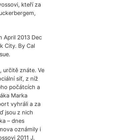
ossovi, kteří za
Zuckerbergem,
in April 2013 Dec
 City. By Cal
sue.
 určitě znáte. Ve
ální síť, z níž
eho počátcích a
užáka Marka
ort vyhráli a za
ď jsou z nich
ska – dnes
omova oznámily i
ossovi 2011 J.