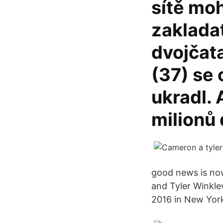
sítě moh
zaklada
dvojčat
(37) se 
ukradl. 
milionů
good news is now
and Tyler Winkl
2016 in New Yor