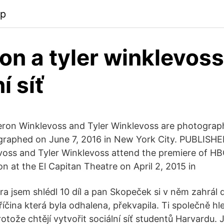
pp
n a tyler winklevoss
í síť
ron Winklevoss and Tyler Winklevoss are photograp
graphed on June 7, 2016 in New York City. PUBLISH
ss and Tyler Winklevoss attend the premiere of HBO
n at the El Capitan Theatre on April 2, 2015 in
ra jsem shlédl 10 díl a pan Skopeček si v něm zahrál
íčina která byla odhalena, překvapila. Ti společně hle
otože chtějí vytvořit sociální síť studentů Harvardu