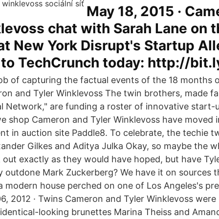
May 18, 2015 · Cam
levoss chat with Sarah Lane on t
 at New York Disrupt's Startup All
to TechCrunch today: http://bit.l
job of capturing the factual events of the 18 months 
ron and Tyler Winklevoss The twin brothers, made f
l Network," are funding a roster of innovative start-
e shop Cameron and Tyler Winklevoss have moved in
nt in auction site Paddle8. To celebrate, the techie 
xander Gilkes and Aditya Julka Okay, so maybe the 
k out exactly as they would have hoped, but have Ty
ly outdone Mark Zuckerberg? We have it on sources th
 modern house perched on one of Los Angeles's prem
 06, 2012 · Twins Cameron and Tyler Winklevoss were
 identical-looking brunettes Marina Theiss and Aman