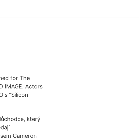
hed for The
ED IMAGE. Actors
's "Silicon
 důchodce, který
dají
. Jsem Cameron