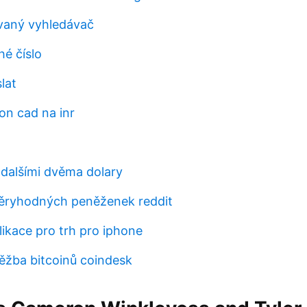
vaný vyhledávač
hé číslo
lat
ion cad na inr
 dalšími dvěma dolary
ěryhodných peněženek reddit
likace pro trh pro iphone
těžba bitcoinů coindesk