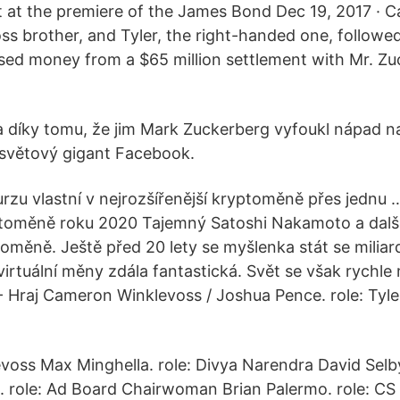
at the premiere of the James Bond Dec 19, 2017 · Ca
s brother, and Tyler, the right-handed one, followed
used money from a $65 million settlement with Mr. Zu
 díky tomu, že jim Mark Zuckerberg vyfoukl nápad na s
l světový gigant Facebook.
rzu vlastní v nejrozšířenější kryptoměně přes jednu 
ptoměně roku 2020 Tajemný Satoshi Nakamoto a další m
toměně. Ještě před 20 lety se myšlenka stát se milia
irtuální měny zdála fantastická. Svět se však rychle
ť - Hraj Cameron Winklevoss / Joshua Pence. role: Tyl
evoss Max Minghella. role: Divya Narendra David Selb
 role: Ad Board Chairwoman Brian Palermo. role: CS