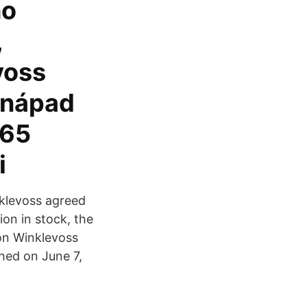
ho
,
voss
g nápad
 65
i
klevoss agreed
ion in stock, the
on Winklevoss
hed on June 7,