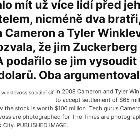
lo mít už více lidí před je
telem, nicméně dva bratři
a Cameron a Tyler Winkle
ozvala, že jim Zuckerber
A podařilo se jim vysoudit
 dolarů. Oba argumentoval
In 2008 Cameron and Tyler Win
to accept settlement of $65 mill
 the stock is worth $100 million. Tech gurus Camer
evoss are photographed for The Times are photograp
k City. PUBLISHED IMAGE.