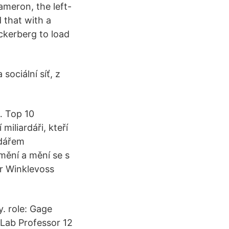
meron, the left-
 that with a
ckerberg to load
ociální síť, z
… Top 10
iliardáři, kteří
rdářem
 mění a mění se s
er Winklevoss
y. role: Gage
 Lab Professor 12