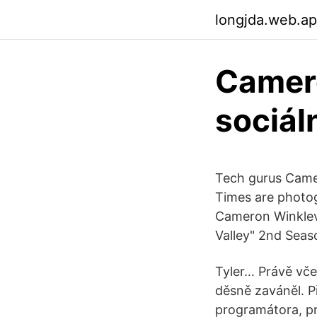
longjda.web.a
Camero
sociáln
Tech gurus Came
Times are photo
Cameron Winklevo
Valley" 2nd Seaso
Tyler… Právě vče
děsně zaváněl. Př
programátora, pr