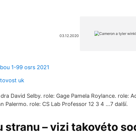
03.12.2020
bou 1-99 osrs 2021
tovost uk
ndra David Selby. role: Gage Pamela Roylance. role: 
 Palermo. role: CS Lab Professor 12 3 4 …7 další.
 stranu – vizi takovéto so