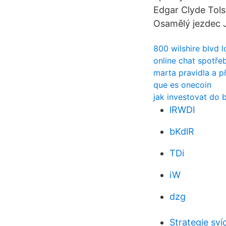
Edgar Clyde Tol
Osamělý jezdec J
800 wilshire blvd l
online chat spotře
marta pravidla a p
que es onecoin
jak investovat do
lRWDI
bKdlR
TDi
iW
dzg
Strategie sv