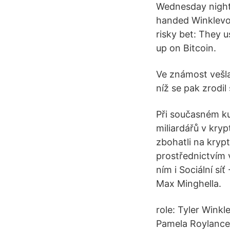
Wednesday night 
handed Winklevos
risky bet: They 
up on Bitcoin.
Ve známost vešla
níž se pak zrodi
Při současném ku
miliardářů v kry
zbohatli na kryp
prostřednictvím v
ním i Sociální sí
Max Minghella.
role: Tyler Winkl
Pamela Roylance.