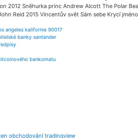
son 2012 Sněhurka princ Andrew Alcott The Polar Be
ohn Reid 2015 Vincentův svět Sám sebe Krycí jméno
os angeles kalifornie 90017
bitelské banky santander
ředpisy
 bitcoinového bankomatu
ícen obchodování tradingview