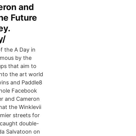
eron and
he Future
ey.
y/
of the A Day in
amous by the
ups that aim to
to the art world
twins and Paddle8
whole Facebook
ler and Cameron
at the Winklevii
ier streets for
 caught double-
da Salvatoon on