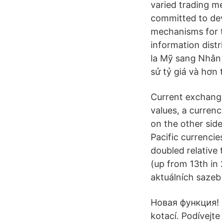
varied trading m
committed to dev
mechanisms for 
information dist
la Mỹ sang Nhân 
sử tỷ giá và hơn 
Current exchange
values, a curren
on the other side
Pacific currenci
doubled relative 
(up from 13th in
aktuálních sazeb
Новая функция! 
kotací. Podívejt