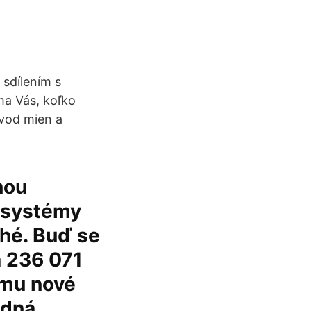
 sdílením s
ma Vás, koľko
vod mien a
nou
e systémy
ché. Buď se
a 236 071
rmu nové
odná.