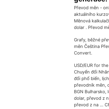
Převod měn - onl
aktuálního kurzo
Měnová kalkulač
dolar . Převod m
Grafy, běžné pře
měn Čeština Pře
Convert.
USD/EUR for the
Chuyển đổi Nhân
đổi phổ biến, lịc
převodník měn, o
BGN Bulharsko, l
dolar, převod z 
převod z na … CF