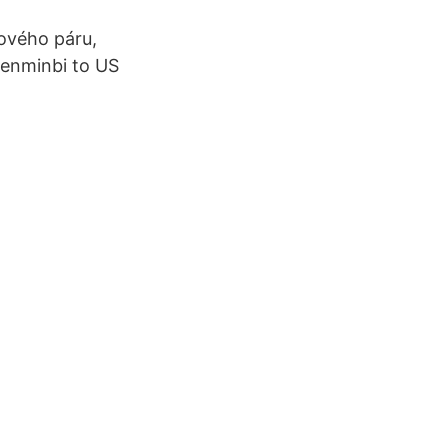
ového páru,
enminbi to US