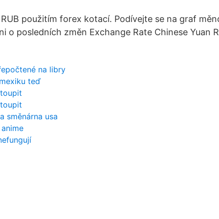
RUB použitím forex kotací. Podívejte se na graf měn
ni o posledních změn Exchange Rate Chinese Yuan R
.
epočtené na libry
 mexiku teď
toupit
toupit
na směnárna usa
 anime
efungují