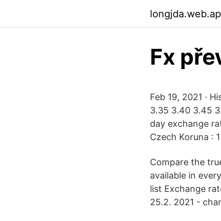
longjda.web.a
Fx pře
Feb 19, 2021 · H
3.35 3.40 3.45 
day exchange ra
Czech Koruna : 
Compare the true
available in eve
list Exchange ra
25.2. 2021 - cha