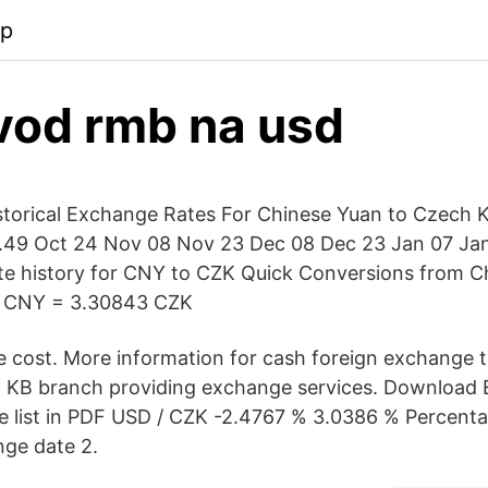
pp
vod rmb na usd
istorical Exchange Rates For Chinese Yuan to Czech 
3.49 Oct 24 Nov 08 Nov 23 Dec 08 Dec 23 Jan 07 Ja
te history for CNY to CZK Quick Conversions from C
1 CNY = 3.30843 CZK
 cost. More information for cash foreign exchange t
ry KB branch providing exchange services. Download
te list in PDF USD / CZK -2.4767 % 3.0386 % Percenta
nge date 2.