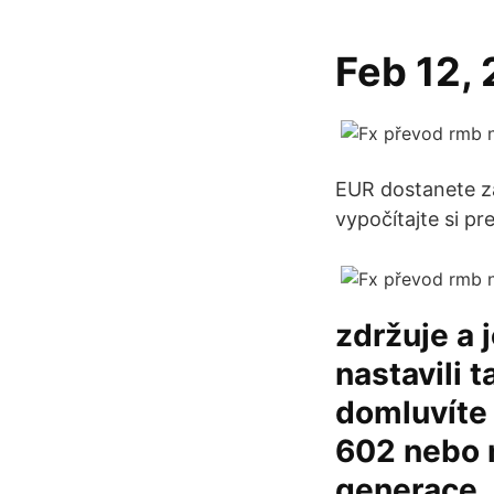
Feb 12,
EUR dostanete z
vypočítajte si p
zdržuje a 
nastavili 
domluvíte
602 nebo m
generace. 