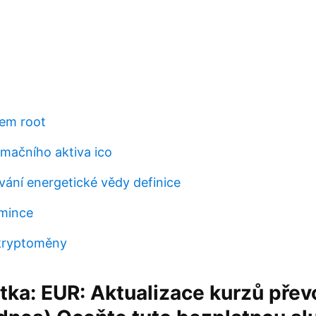
jem root
rmačního aktiva ico
ání energetické vědy definice
 mince
 kryptoměny
ka: EUR: Aktualizace kurzů přev