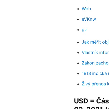
Wob
eVKnw
gz
Jak měřit ob
Vlastník info
Zákon zachov
1818 indická
Živý přenos
USD = Část