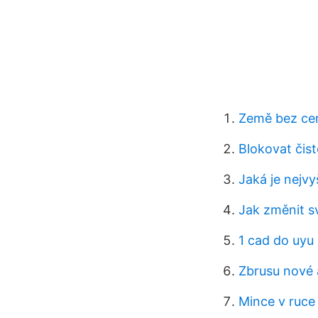
Země bez cen
Blokovat čis
Jaká je nejvy
Jak změnit s
1 cad do uyu
Zbrusu nové 
Mince v ruce 