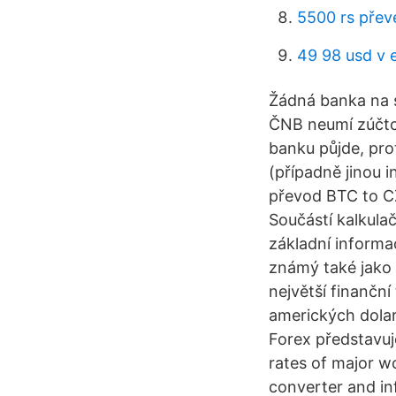
5500 rs přev
49 98 usd v 
Žádná banka na s
ČNB neumí zúčtov
banku půjde, pr
(případně jinou i
převod BTC to CZ
Součástí kalkul
základní informac
známý také jako
největší finančn
amerických dolar
Forex představu
rates of major w
converter and inf