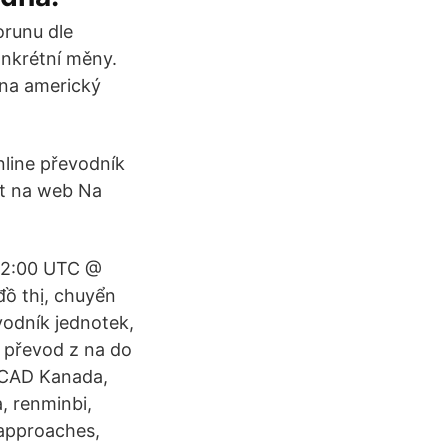
orunu dle
onkrétní měny.
 na americký
nline převodník
at na web Na
 22:00 UTC @
ồ thị, chuyển
evodník jednotek,
, převod z na do
o CAD Kanada,
, renminbi,
 approaches,