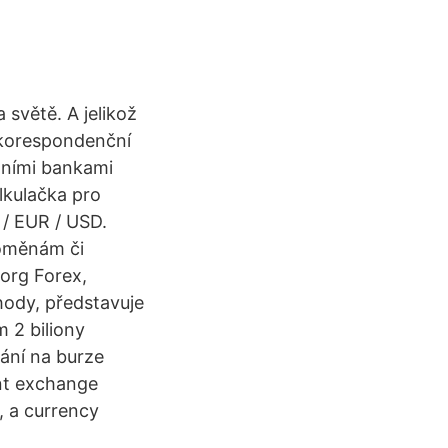
světě. A jelikož
 korespondenční
lními bankami
alkulačka pro
/ EUR / USD.
toměnám či
.org Forex,
ody, představuje
 2 biliony
ání na burze
nt exchange
, a currency