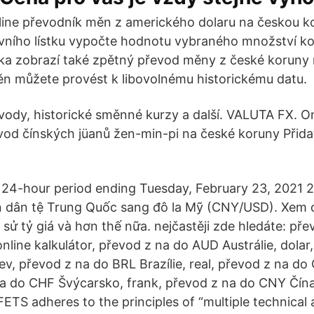
ine převodník měn z amerického dolaru na českou k
vního lístku vypočte hodnotu vybraného množství k
ka zobrazí také zpětný převod měny z české koruny
ěn můžete provést k libovolnému historickému datu.
vody, historické směnné kurzy a další. VALUTA FX. O
vod čínských jüanů žen-min-pi na české koruny Přid
 24-hour period ending Tuesday, February 23, 2021
 dân tệ Trung Quốc sang đô la Mỹ (CNY/USD). Xem đ
h sử tỷ giá và hơn thế nữa. nejčastěji zde hledáte: př
nline kalkulátor, převod z na do AUD Austrálie, dolar
ev, převod z na do BRL Brazílie, real, převod z na d
na do CHF Švýcarsko, frank, převod z na do CNY Čína
ETS adheres to the principles of “multiple technical