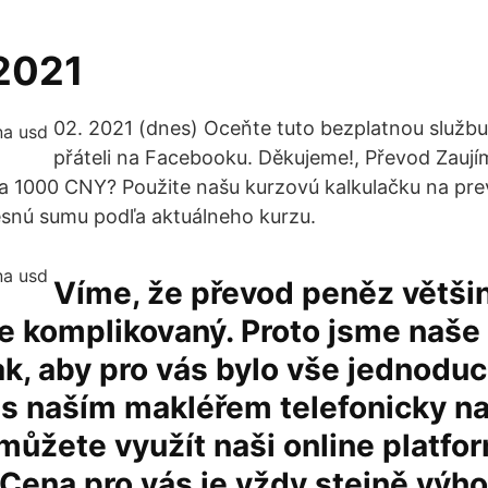
 2021
02. 2021 (dnes) Oceňte tuto bezplatnou službu
přáteli na Facebooku. Děkujeme!, Převod Zaují
a 1000 CNY? Použite našu kurzovú kalkulačku na pre
resnú sumu podľa aktuálneho kurzu.
Víme, že převod peněz větši
je komplikovaný. Proto jsme naš
tak, aby pro vás bylo vše jednodu
 s naším makléřem telefonicky n
ůžete využít naši online platfo
Cena pro vás je vždy stejně výh