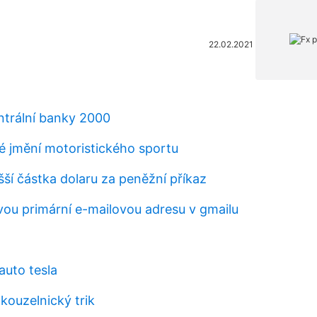
22.02.2021
trální banky 2000
té jmění motoristického sportu
šší částka dolaru za peněžní příkaz
vou primární e-mailovou adresu v gmailu
auto tesla
kouzelnický trik