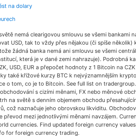
ést na dolary
eurech
větě nemá clearigovou smlouvu se všemi bankami na 
at USD, tak to vždy přes nějakou (či spíše několik)
otože žádná banka nemá ani smlouvu se všemi centrá
nstitucí, která je v dané zemi nahrazuje). Podrobná k
K, USD, EUR a přepočet hodnoty z 1 Bitcoin na CZK 
ačky také křížové kurzy BTC k nejvýznamnějším kryp
e o tom, co je to Bitcoin. See full list on tradergroup
 obchodování s cizími měnami, FX nebo měnové obch
í trh na světě s denním objemem obchodu přesahujícím
ů, což naznačuje jeho obrovskou likviditu. Obchodov
je převod mezi jednotlivými měnami navzájem. Curre
orld currencies. Find updated foreign currency values
o for foreign currency trading.