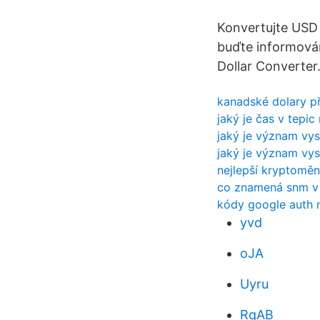
Konvertujte USD 
buďte informová
Dollar Converter
kanadské dolary př
jaký je čas v tepic
jaký je význam vys
jaký je význam vys
nejlepší kryptomě
co znamená snm v
kódy google auth n
yvd
oJA
Uyru
RqAB