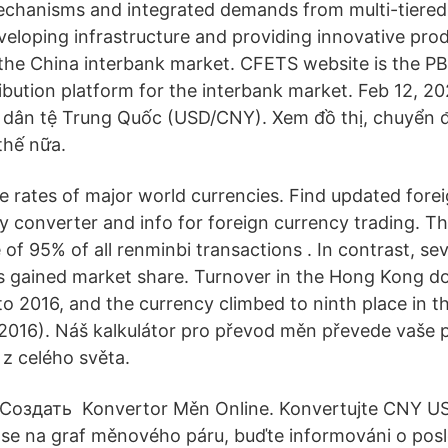
echanisms and integrated demands from multi-tiered 
eloping infrastructure and providing innovative pro
the China interbank market. CFETS website is the P
ribution platform for the interbank market. Feb 12, 2
dân tệ Trung Quốc (USD/CNY). Xem đồ thị, chuyển đổ
thế nữa.
 rates of major world currencies. Find updated fore
cy converter and info for foreign currency trading. T
 of 95% of all renminbi transactions . In contrast, sev
es gained market share. Turnover in the Hong Kong do
to 2016, and the currency climbed to ninth place in t
 2016). Náš kalkulátor pro převod měn převede vaše 
 z celého světa.
Создать Konvertor Měn Online. Konvertujte CNY US
e se na graf měnového páru, buďte informováni o pos