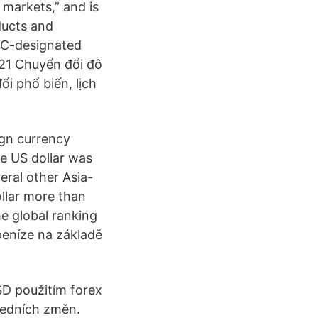
markets,” and is
ducts and
BC-designated
021 Chuyển đổi đô
i phổ biến, lịch
ign currency
he US dollar was
eral other Asia-
llar more than
he global ranking
peníze na základě
D použitím forex
ledních změn.