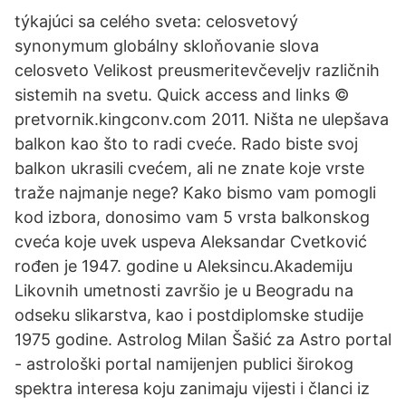
týkajúci sa celého sveta: celosvetový
synonymum globálny skloňovanie slova
celosveto Velikost preusmeritevčeveljv različnih
sistemih na svetu. Quick access and links ©
pretvornik.kingconv.com 2011. Ništa ne ulepšava
balkon kao što to radi cveće. Rado biste svoj
balkon ukrasili cvećem, ali ne znate koje vrste
traže najmanje nege? Kako bismo vam pomogli
kod izbora, donosimo vam 5 vrsta balkonskog
cveća koje uvek uspeva Aleksandar Cvetković
rođen je 1947. godine u Aleksincu.Akademiju
Likovnih umetnosti završio je u Beogradu na
odseku slikarstva, kao i postdiplomske studije
1975 godine. Astrolog Milan Šašić za Astro portal
- astrološki portal namijenjen publici širokog
spektra interesa koju zanimaju vijesti i članci iz