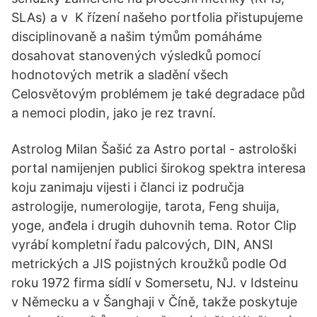
SLAs) a v K řízení našeho portfolia přistupujeme
disciplinovaně a našim týmům pomáháme
dosahovat stanovených výsledků pomocí
hodnotových metrik a sladění všech
Celosvětovým problémem je také degradace půd
a nemoci plodin, jako je rez travní.
Astrolog Milan Šašić za Astro portal - astrološki
portal namijenjen publici širokog spektra interesa
koju zanimaju vijesti i članci iz područja
astrologije, numerologije, tarota, Feng shuija,
yoge, anđela i drugih duhovnih tema. Rotor Clip
vyrábí kompletní řadu palcových, DIN, ANSI
metrických a JIS pojistných kroužků podle Od
roku 1972 firma sídlí v Somersetu, NJ. v Idsteinu
v Německu a v Šanghaji v Číně, takže poskytuje