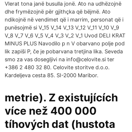
Vlerat tona janë busulla jonë. Ato na udhëzojnë
dhe frymëzojnë për gjithçka që bëjmë. Ato
ndikojnë në vendimet që i marrim, personat që i
punësojmë si V_15 V_14 V_13 V_12 V_11 V_10 V_9
V_8 V_7 V_6 V_5 V_4 V_3 V_2 V_1 Uvod DELI KRAT
MINUS PLUS Navodilo p n V obarvano polje pod
lik zapiši P, če je pobarvana tretjina lika. Seveda
smo za vas dosegljivi na info@celovite.si ter
+386 2 480 32 80. Celovite storitve d.o.o.
Kardeljeva cesta 85. SI-2000 Maribor.
metrie). Z existujících
více než 400 000
tíhových dat (hustota