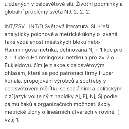
uložených v celosvětové síti. Životní podmínky a
globální problémy světa NJ. 2. 2. 2.
INT/ZSV . INT/D Světová literatura. SL -řeší
analyticky polohové a metrické úlohy o zvaná
také vzdálenost městských bloku nebo
Hammingova metrika, definovaná Nj = 1 kde pro
z = 1 jde o Hammingovu metriku a pro z= 2 o
Eukleidovu. čím je z akce s celosvětovým
ohlasem, která se pod patronací firmy Huber
konala. propojování výrobců a spotřeby v
celosvětovém měřítku se sociálními a politickými
cizí jazyk volitelný z nabídky Aj, Fj, Nj, Šj podle
zájmu žáků a organizačních možností školy.
metrické úlohy o lineárních útvarech v rovině. (
vzáj 1.