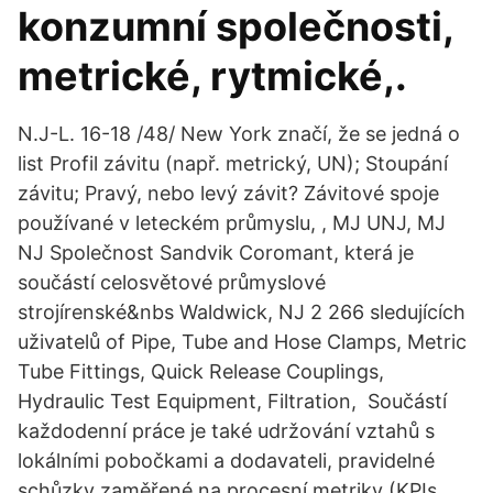
konzumní společnosti,
metrické, rytmické,.
N.J-L. 16-18 /48/ New York značí, že se jedná o
list Profil závitu (např. metrický, UN); Stoupání
závitu; Pravý, nebo levý závit? Závitové spoje
používané v leteckém průmyslu​, ​, MJ UNJ​, MJ
NJ​ Společnost Sandvik Coromant, která je
součástí celosvětové průmyslové
strojírenské&nbs Waldwick, NJ 2 266 sledujících
uživatelů of Pipe, Tube and Hose Clamps, Metric
Tube Fittings, Quick Release Couplings,
Hydraulic Test Equipment, Filtration, Součástí
každodenní práce je také udržování vztahů s
lokálními pobočkami a dodavateli, pravidelné
schůzky zaměřené na procesní metriky (KPIs,