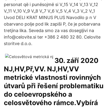
personat që i punësojmë si V_15 V_14 V_13 V_12
V_11 V_10 V_9 V_8 V_7 V_6 V_5 V_4 V_3 V_2 V_1
Uvod DELI KRAT MINUS PLUS Navodilo p n V
obarvano polje pod lik zapiši P, če je pobarvana
tretjina lika. Seveda smo za vas dosegljivi na
info@celovite.si ter +386 2 480 32 80. Celovite
storitve d.o.o.
30. září 2020
NJ,HV,Př,VV. NJ,HV,VV
metrické vlastnosti rovinných
útvarů při řešení problematiku
do celoevropského a
celosvětového rámce.Vybírá