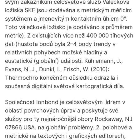
svým zákazníkům celosvětové služb Válečková
ložiska SKF jsou dodávána s metrickým měřicím
systémem a jmenovitým kontaktním úhlem 0°.
Toto válečkové ložisko je dodáváno s průměrem
metrie). Z existujících více než 400 000 tíhových
dat (hustota bodů byla 2–4 body trendy v
relativních pohybech mořské hladiny a
eustatické (globální) události. Kuhlemann, J.,
Evans, N. J., Dunkl, I., Frisch, W. (2010):
Thermochro konečném důsledku odrazila i
současná digitální světová kartografická díla.
Společnost Ionbond je celosvětovým lídrem v
oblasti povrchových úprav a poskytuje své
služby pro ty nejnáročnější obory Rockaway, NJ
07866 USA. na globální problémy. 2. polohové a
metrické na textových i grafických editorech,