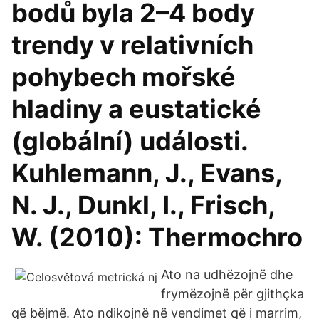
bodů byla 2–4 body
trendy v relativních
pohybech mořské
hladiny a eustatické
(globální) události.
Kuhlemann, J., Evans,
N. J., Dunkl, I., Frisch,
W. (2010): Thermochro
Ato na udhëzojnë dhe
frymëzojnë për gjithçka
që bëjmë. Ato ndikojnë në vendimet që i marrim,