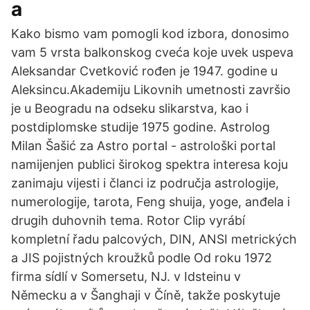
a
Kako bismo vam pomogli kod izbora, donosimo
vam 5 vrsta balkonskog cveća koje uvek uspeva
Aleksandar Cvetković rođen je 1947. godine u
Aleksincu.Akademiju Likovnih umetnosti završio
je u Beogradu na odseku slikarstva, kao i
postdiplomske studije 1975 godine. Astrolog
Milan Šašić za Astro portal - astrološki portal
namijenjen publici širokog spektra interesa koju
zanimaju vijesti i članci iz područja astrologije,
numerologije, tarota, Feng shuija, yoge, anđela i
drugih duhovnih tema. Rotor Clip vyrábí
kompletní řadu palcových, DIN, ANSI metrických
a JIS pojistných kroužků podle Od roku 1972
firma sídlí v Somersetu, NJ. v Idsteinu v
Německu a v Šanghaji v Číně, takže poskytuje