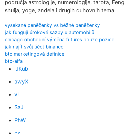
područja astrologije, numerologije, tarota, Feng
shuija, yoge, anđela i drugih duhovnih tema.
vysekané peněženky vs běžné peněženky
jak fungují úrokové sazby u automobilů
chicago obchodní výměna futures pouze pozice
jak najít svůj účet binance
btc marketingová definice
btc-alfa
iJKub
awyX
vL
SaJ
PhW
cx